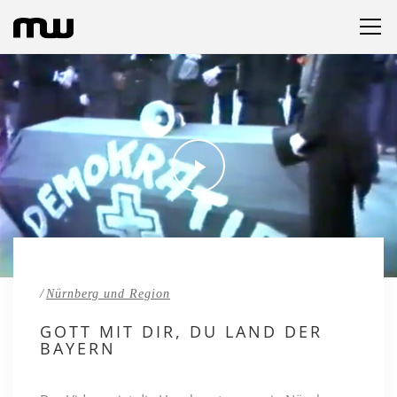
https://youtube.com/embed/j5AQD68awLE https://youtube-
/
Nürnberg und Region
nocookie.com/embed/j5AQD68awLE
GOTT MIT DIR, DU LAND DER
BAYERN